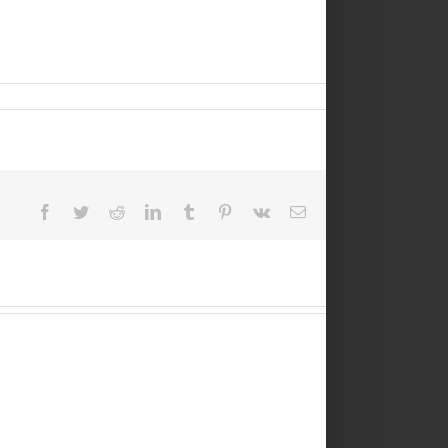
Facebook
Twitter
Reddit
LinkedIn
Tumblr
Pinterest
Vk
Email