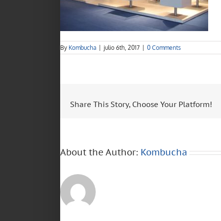
By
Kombucha
|
julio 6th, 2017
|
0 Comments
Share This Story, Choose Your Platform!
About the Author:
Kombucha