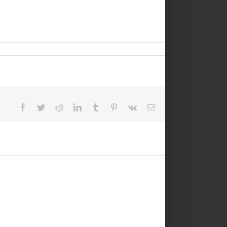
Facebook
Twitter
Reddit
LinkedIn
Tumblr
Pinterest
Vk
Email